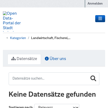
Zum Hauptinhalt wechseln
Anmelden
Kategorien
Landwirtschaft, Fischerei,...
Datensätze
Über uns
Keine Datensätze gefunden
Sortieren nach