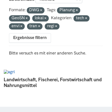
Formate:
DWG
Tags:
Planung
GeoSN
lokal
Kategorien:
tech
envi
tran
regi
Ergebnisse filtern
Bitte versuch es mit einer anderen Suche.
Landwirtschaft, Fischerei, Forstwirtschaft und
Nahrungsmittel