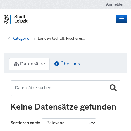
Zum Hauptinhalt wechseln
Anmelden
Kategorien
Landwirtschaft, Fischerei,...
Datensätze
Über uns
Keine Datensätze gefunden
Sortieren nach