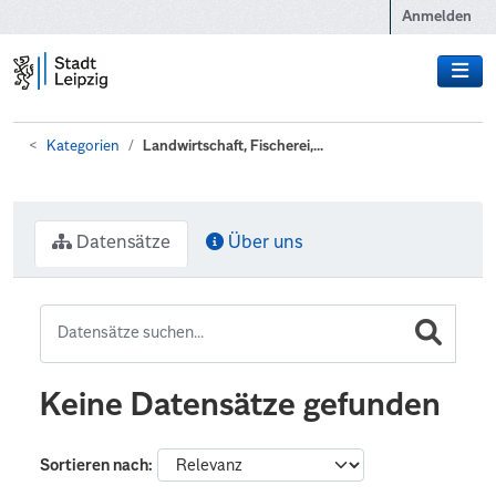
Zum Hauptinhalt wechseln
Anmelden
Kategorien
Landwirtschaft, Fischerei,...
Datensätze
Über uns
Keine Datensätze gefunden
Sortieren nach