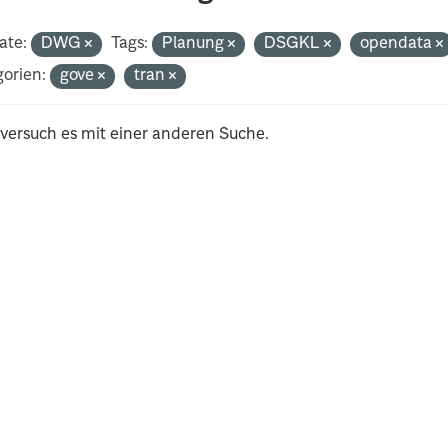
ate:
DWG
Tags:
Planung
DSGKL
opendata
orien:
gove
tran
 versuch es mit einer anderen Suche.