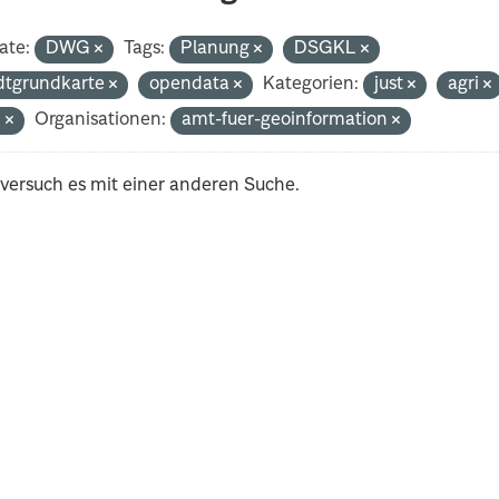
ate:
DWG
Tags:
Planung
DSGKL
dtgrundkarte
opendata
Kategorien:
just
agri
n
Organisationen:
amt-fuer-geoinformation
 versuch es mit einer anderen Suche.