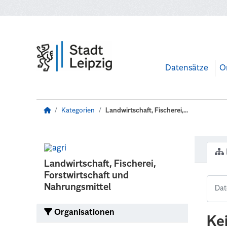
Zum Hauptinhalt wechseln
Datensätze
O
Kategorien
Landwirtschaft, Fischerei,...
Landwirtschaft, Fischerei,
Forstwirtschaft und
Nahrungsmittel
Organisationen
Ke