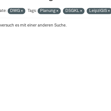
ate:
DWG
Tags:
Planung
DSGKL
LeipziGIS
 versuch es mit einer anderen Suche.