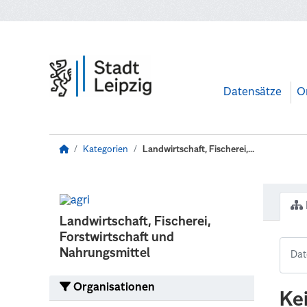
Zum Hauptinhalt wechseln
Datensätze
O
Kategorien
Landwirtschaft, Fischerei,...
Landwirtschaft, Fischerei,
Forstwirtschaft und
Nahrungsmittel
Organisationen
Ke