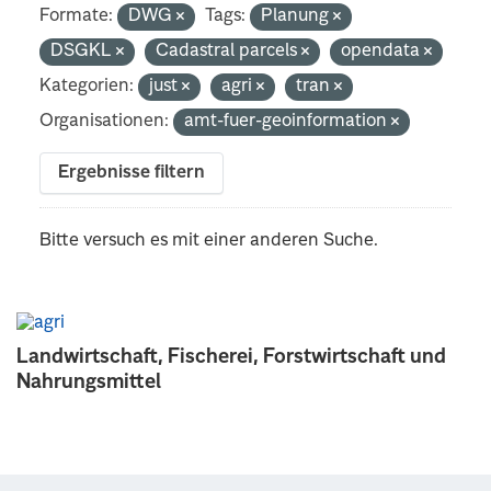
Formate:
DWG
Tags:
Planung
DSGKL
Cadastral parcels
opendata
Kategorien:
just
agri
tran
Organisationen:
amt-fuer-geoinformation
Ergebnisse filtern
Bitte versuch es mit einer anderen Suche.
Landwirtschaft, Fischerei, Forstwirtschaft und
Nahrungsmittel