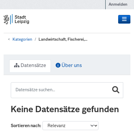
Zum Hauptinhalt wechseln
Anmelden
Kategorien
Landwirtschaft, Fischerei,...
Datensätze
Über uns
Keine Datensätze gefunden
Sortieren nach