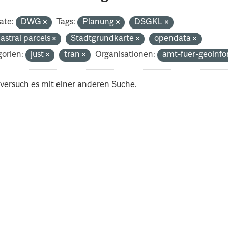
ate:
DWG
Tags:
Planung
DSGKL
astral parcels
Stadtgrundkarte
opendata
orien:
just
tran
Organisationen:
amt-fuer-geoinf
 versuch es mit einer anderen Suche.