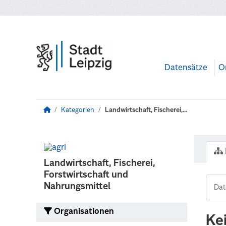
Zum Hauptinhalt wechseln
Datensätze
O
Kategorien
Landwirtschaft, Fischerei,...
Landwirtschaft, Fischerei,
Forstwirtschaft und
Nahrungsmittel
Organisationen
Ke