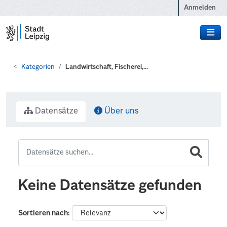
Zum Hauptinhalt wechseln
Anmelden
Kategorien
Landwirtschaft, Fischerei,...
Datensätze
Über uns
Keine Datensätze gefunden
Sortieren nach