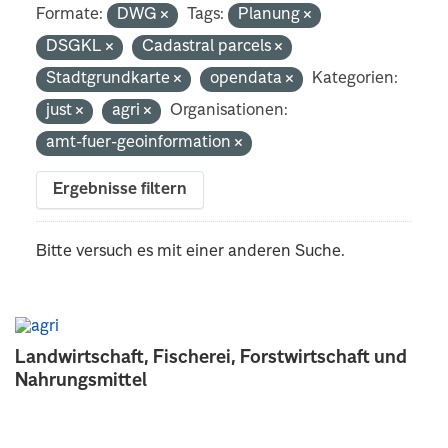
Formate:
DWG
Tags:
Planung
DSGKL
Cadastral parcels
Stadtgrundkarte
opendata
Kategorien:
just
agri
Organisationen:
amt-fuer-geoinformation
Ergebnisse filtern
Bitte versuch es mit einer anderen Suche.
Landwirtschaft, Fischerei, Forstwirtschaft und
Nahrungsmittel