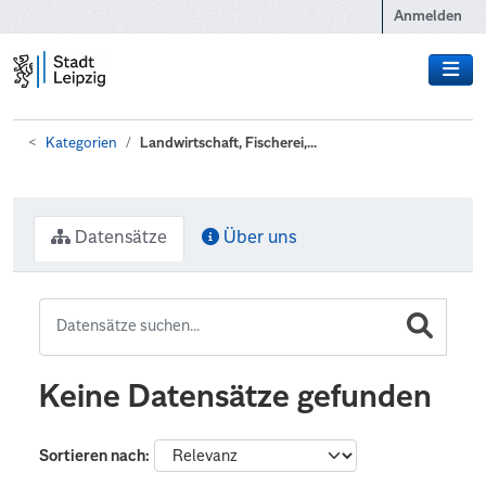
Zum Hauptinhalt wechseln
Anmelden
Kategorien
Landwirtschaft, Fischerei,...
Datensätze
Über uns
Keine Datensätze gefunden
Sortieren nach