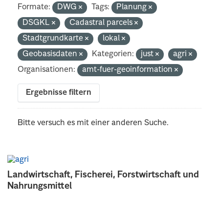
Formate:
DWG
Tags:
Planung
DSGKL
Cadastral parcels
Stadtgrundkarte
lokal
Geobasisdaten
Kategorien:
just
agri
Organisationen:
amt-fuer-geoinformation
Ergebnisse filtern
Bitte versuch es mit einer anderen Suche.
Landwirtschaft, Fischerei, Forstwirtschaft und
Nahrungsmittel