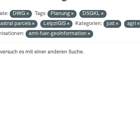
ate:
DWG
Tags:
Planung
DSGKL
astral parcels
LeipziGIS
Kategorien:
just
agri
isationen:
amt-fuer-geoinformation
 versuch es mit einer anderen Suche.