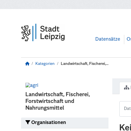
Zum Hauptinhalt wechseln
Datensätze
O
Kategorien
Landwirtschaft, Fischerei,...
Landwirtschaft, Fischerei,
Forstwirtschaft und
Nahrungsmittel
Organisationen
Ke