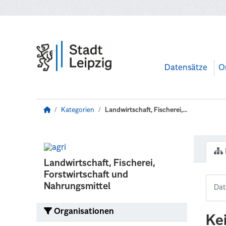
Zum Hauptinhalt wechseln
Datensätze
O
Kategorien
Landwirtschaft, Fischerei,...
Landwirtschaft, Fischerei,
Forstwirtschaft und
Nahrungsmittel
Organisationen
Ke