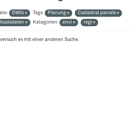
ate:
DWG
Tags:
Planung
Cadastral parcels
basisdaten
Kategorien:
envi
regi
 versuch es mit einer anderen Suche.