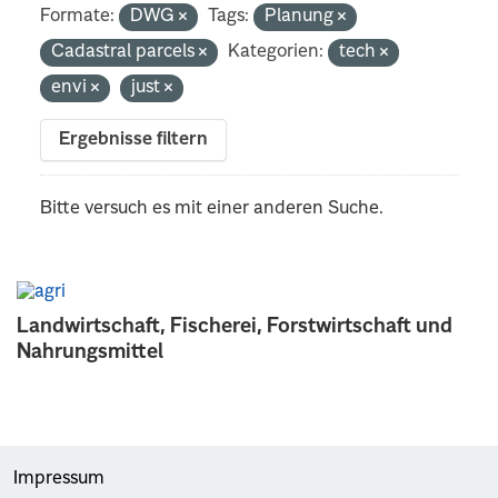
Formate:
DWG
Tags:
Planung
Cadastral parcels
Kategorien:
tech
envi
just
Ergebnisse filtern
Bitte versuch es mit einer anderen Suche.
Landwirtschaft, Fischerei, Forstwirtschaft und
Nahrungsmittel
Impressum