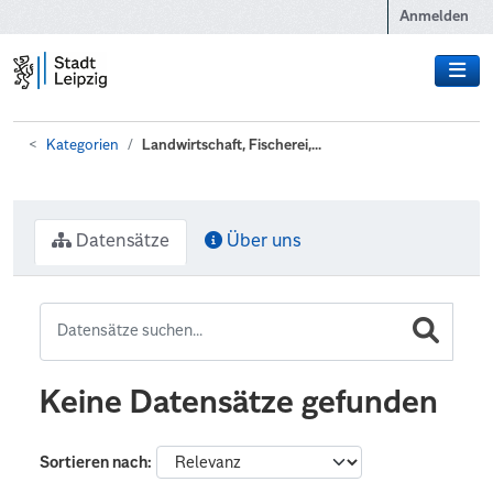
Zum Hauptinhalt wechseln
Anmelden
Kategorien
Landwirtschaft, Fischerei,...
Datensätze
Über uns
Keine Datensätze gefunden
Sortieren nach