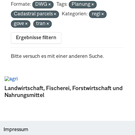
Formate:
DWG
Tags:
Planung
Cadastral parcels
Kategorien:
regi
gove
tran
Ergebnisse filtern
Bitte versuch es mit einer anderen Suche.
Landwirtschaft, Fischerei, Forstwirtschaft und
Nahrungsmittel
Impressum