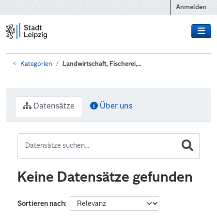
Zum Hauptinhalt wechseln
Anmelden
Kategorien
Landwirtschaft, Fischerei,...
Datensätze
Über uns
Keine Datensätze gefunden
Sortieren nach