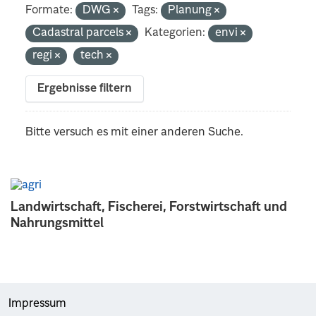
Formate:
DWG
Tags:
Planung
Cadastral parcels
Kategorien:
envi
regi
tech
Ergebnisse filtern
Bitte versuch es mit einer anderen Suche.
Landwirtschaft, Fischerei, Forstwirtschaft und
Nahrungsmittel
Impressum