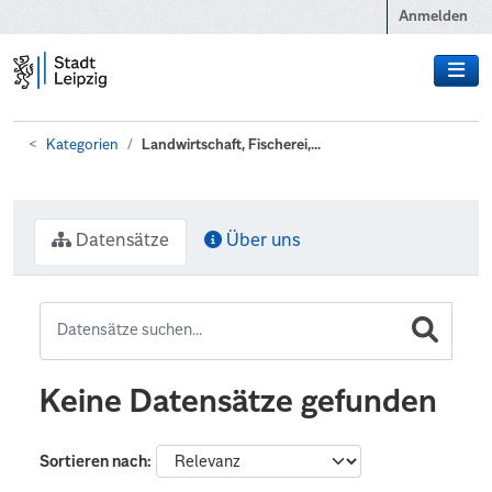
Zum Hauptinhalt wechseln
Anmelden
Kategorien
Landwirtschaft, Fischerei,...
Datensätze
Über uns
Keine Datensätze gefunden
Sortieren nach