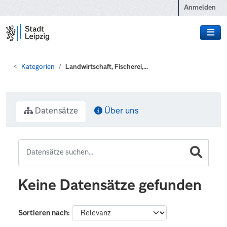
Zum Hauptinhalt wechseln
Anmelden
Kategorien
Landwirtschaft, Fischerei,...
Datensätze
Über uns
Keine Datensätze gefunden
Sortieren nach