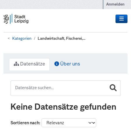
Zum Hauptinhalt wechseln
Anmelden
Kategorien
Landwirtschaft, Fischerei,...
Datensätze
Über uns
Keine Datensätze gefunden
Sortieren nach