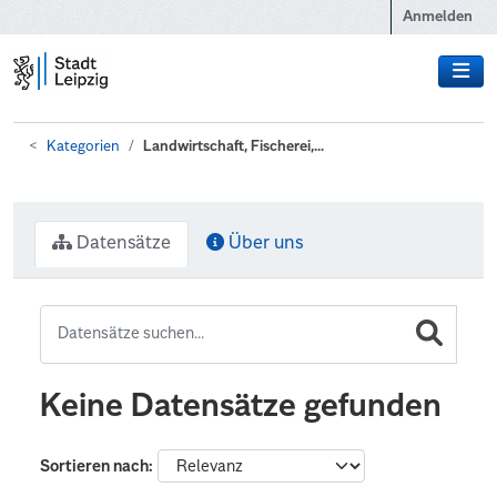
Zum Hauptinhalt wechseln
Anmelden
Kategorien
Landwirtschaft, Fischerei,...
Datensätze
Über uns
Keine Datensätze gefunden
Sortieren nach