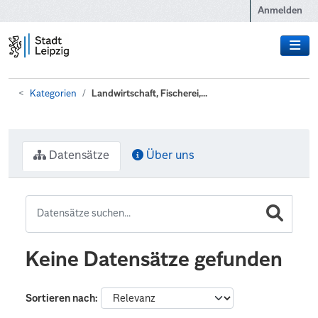
Zum Hauptinhalt wechseln
Anmelden
Kategorien
Landwirtschaft, Fischerei,...
Datensätze
Über uns
Keine Datensätze gefunden
Sortieren nach