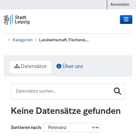
Zum Hauptinhalt wechseln
Anmelden
Kategorien
Landwirtschaft, Fischerei,...
Datensätze
Über uns
Keine Datensätze gefunden
Sortieren nach