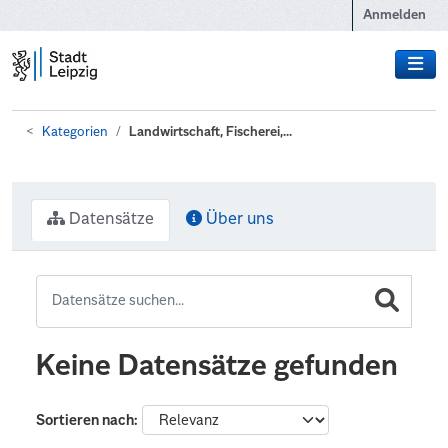
Zum Hauptinhalt wechseln
Anmelden
Kategorien
Landwirtschaft, Fischerei,...
Datensätze
Über uns
Keine Datensätze gefunden
Sortieren nach