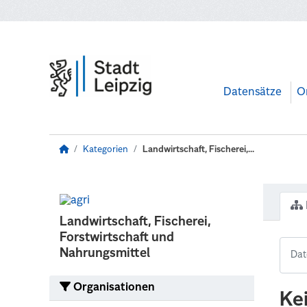
Zum Hauptinhalt wechseln
Datensätze
O
Kategorien
Landwirtschaft, Fischerei,...
Landwirtschaft, Fischerei,
Forstwirtschaft und
Nahrungsmittel
Organisationen
Ke