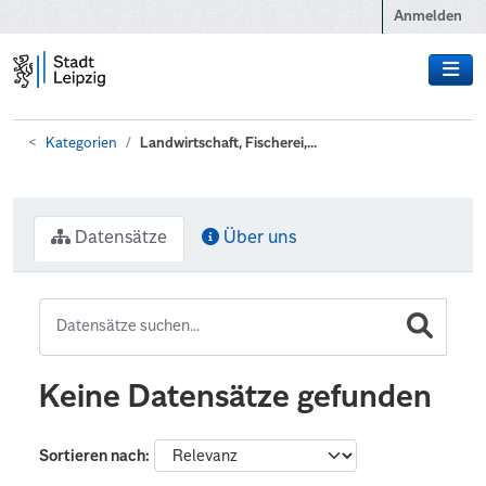
Zum Hauptinhalt wechseln
Anmelden
Kategorien
Landwirtschaft, Fischerei,...
Datensätze
Über uns
Keine Datensätze gefunden
Sortieren nach