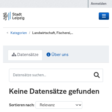
Zum Hauptinhalt wechseln
Anmelden
Kategorien
Landwirtschaft, Fischerei,...
Datensätze
Über uns
Keine Datensätze gefunden
Sortieren nach