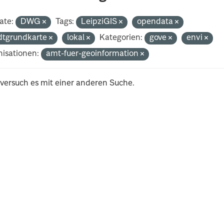
ate:
DWG
Tags:
LeipziGIS
opendata
dtgrundkarte
lokal
Kategorien:
gove
envi
isationen:
amt-fuer-geoinformation
 versuch es mit einer anderen Suche.