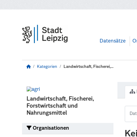
Zum Hauptinhalt wechseln
Datensätze
O
Kategorien
Landwirtschaft, Fischerei,...
Landwirtschaft, Fischerei,
Forstwirtschaft und
Nahrungsmittel
Organisationen
Ke