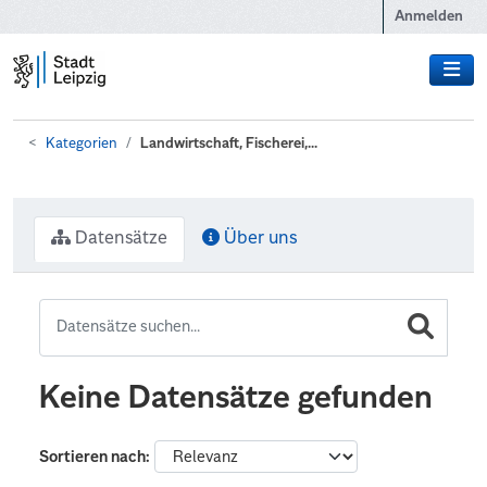
Zum Hauptinhalt wechseln
Anmelden
Kategorien
Landwirtschaft, Fischerei,...
Datensätze
Über uns
Keine Datensätze gefunden
Sortieren nach