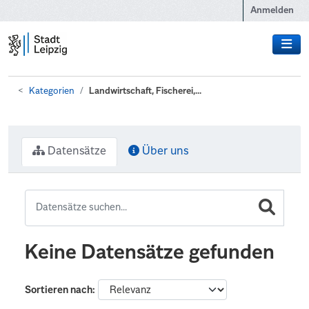
Zum Hauptinhalt wechseln
Anmelden
Kategorien
Landwirtschaft, Fischerei,...
Datensätze
Über uns
Keine Datensätze gefunden
Sortieren nach