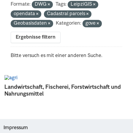
Formate:
DWG
Tags:
LeipziGIS
opendata
Cadastral parcels
Geobasisdaten
Kategorien:
gove
Ergebnisse filtern
Bitte versuch es mit einer anderen Suche.
Landwirtschaft, Fischerei, Forstwirtschaft und
Nahrungsmittel
Impressum