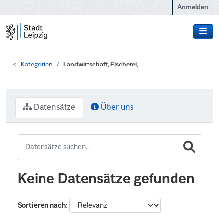
Zum Hauptinhalt wechseln
Anmelden
Kategorien
Landwirtschaft, Fischerei,...
Datensätze
Über uns
Keine Datensätze gefunden
Sortieren nach