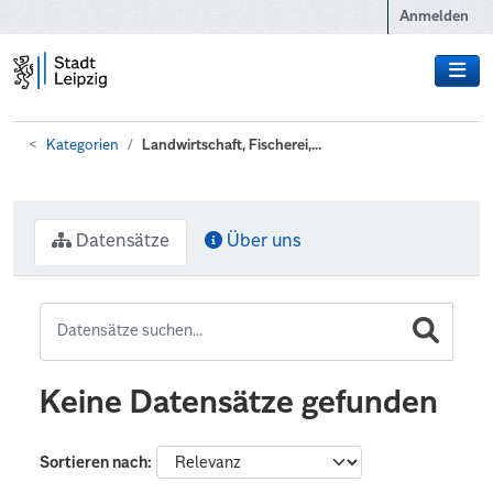
Zum Hauptinhalt wechseln
Anmelden
Kategorien
Landwirtschaft, Fischerei,...
Datensätze
Über uns
Keine Datensätze gefunden
Sortieren nach