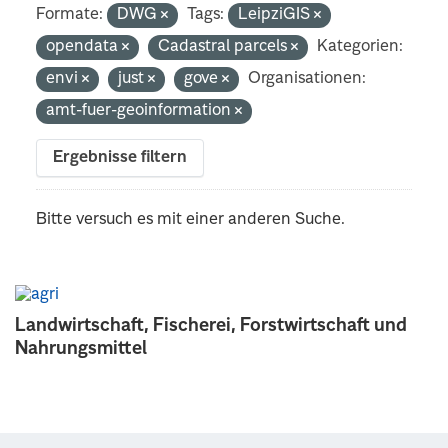
Formate:
DWG
Tags:
LeipziGIS
opendata
Cadastral parcels
Kategorien:
envi
just
gove
Organisationen:
amt-fuer-geoinformation
Ergebnisse filtern
Bitte versuch es mit einer anderen Suche.
Landwirtschaft, Fischerei, Forstwirtschaft und
Nahrungsmittel