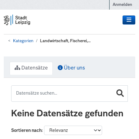
Zum Hauptinhalt wechseln
Anmelden
Kategorien
Landwirtschaft, Fischerei,...
Datensätze
Über uns
Keine Datensätze gefunden
Sortieren nach