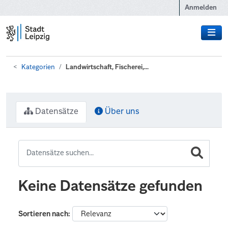
Zum Hauptinhalt wechseln
Anmelden
Kategorien
Landwirtschaft, Fischerei,...
Datensätze
Über uns
Keine Datensätze gefunden
Sortieren nach