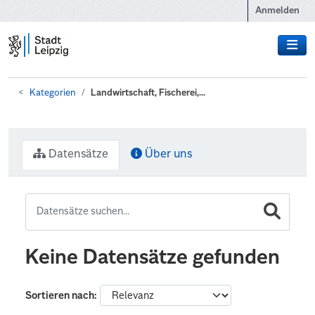
Zum Hauptinhalt wechseln
Anmelden
Kategorien
Landwirtschaft, Fischerei,...
Datensätze
Über uns
Keine Datensätze gefunden
Sortieren nach