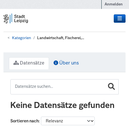
Zum Hauptinhalt wechseln
Anmelden
Kategorien
Landwirtschaft, Fischerei,...
Datensätze
Über uns
Keine Datensätze gefunden
Sortieren nach