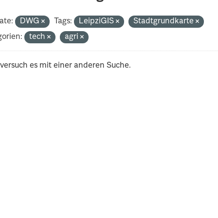
ate:
DWG
Tags:
LeipziGIS
Stadtgrundkarte
orien:
tech
agri
 versuch es mit einer anderen Suche.