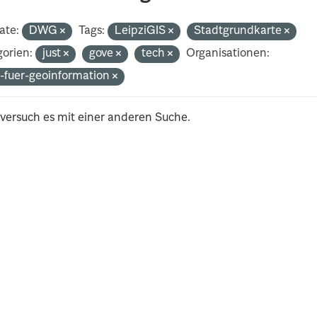
ate:
DWG
Tags:
LeipziGIS
Stadtgrundkarte
orien:
just
gove
tech
Organisationen:
-fuer-geoinformation
 versuch es mit einer anderen Suche.