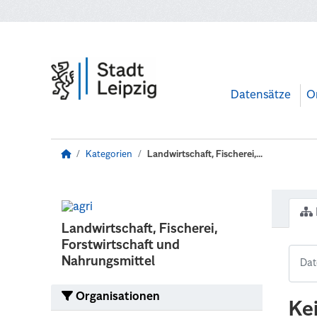
Zum Hauptinhalt wechseln
Datensätze
O
Kategorien
Landwirtschaft, Fischerei,...
Landwirtschaft, Fischerei,
Forstwirtschaft und
Nahrungsmittel
Organisationen
Ke