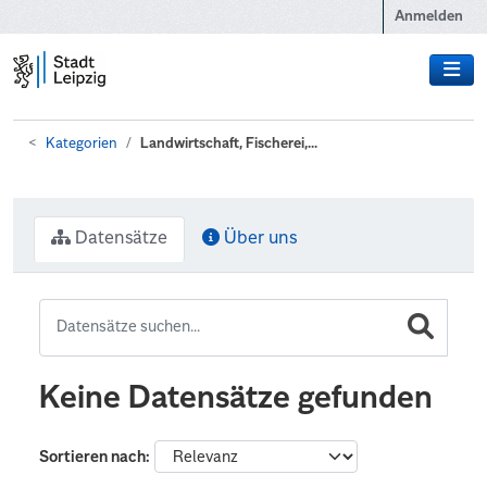
Zum Hauptinhalt wechseln
Anmelden
Kategorien
Landwirtschaft, Fischerei,...
Datensätze
Über uns
Keine Datensätze gefunden
Sortieren nach