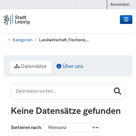
Zum Hauptinhalt wechseln
Anmelden
Kategorien
Landwirtschaft, Fischerei,...
Datensätze
Über uns
Keine Datensätze gefunden
Sortieren nach