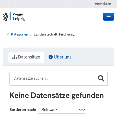
Zum Hauptinhalt wechseln
Anmelden
Kategorien
Landwirtschaft, Fischerei,...
Datensätze
Über uns
Keine Datensätze gefunden
Sortieren nach