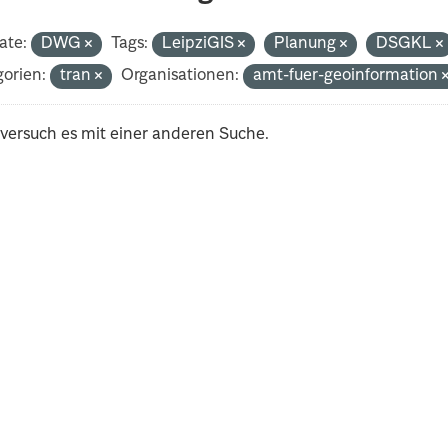
ate:
DWG
Tags:
LeipziGIS
Planung
DSGKL
orien:
tran
Organisationen:
amt-fuer-geoinformation
 versuch es mit einer anderen Suche.