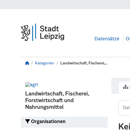
Zum Hauptinhalt wechseln
Datensätze
O
Kategorien
Landwirtschaft, Fischerei,...
Landwirtschaft, Fischerei,
Forstwirtschaft und
Nahrungsmittel
Organisationen
Ke