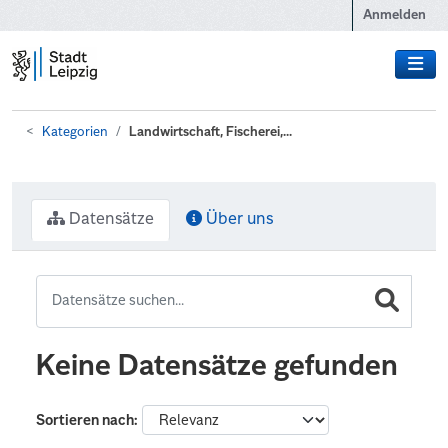
Zum Hauptinhalt wechseln
Anmelden
Kategorien
Landwirtschaft, Fischerei,...
Datensätze
Über uns
Keine Datensätze gefunden
Sortieren nach