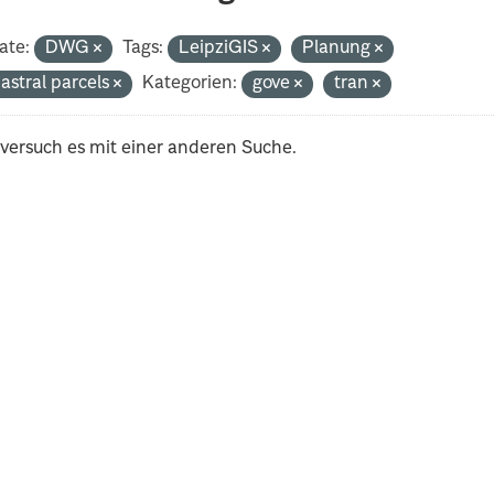
ate:
DWG
Tags:
LeipziGIS
Planung
astral parcels
Kategorien:
gove
tran
 versuch es mit einer anderen Suche.