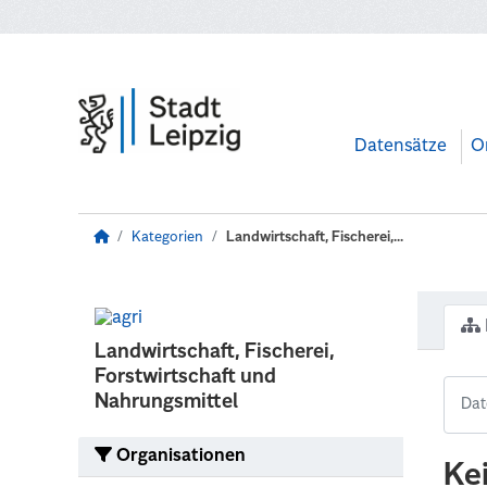
Zum Hauptinhalt wechseln
Datensätze
O
Kategorien
Landwirtschaft, Fischerei,...
Landwirtschaft, Fischerei,
Forstwirtschaft und
Nahrungsmittel
Organisationen
Ke