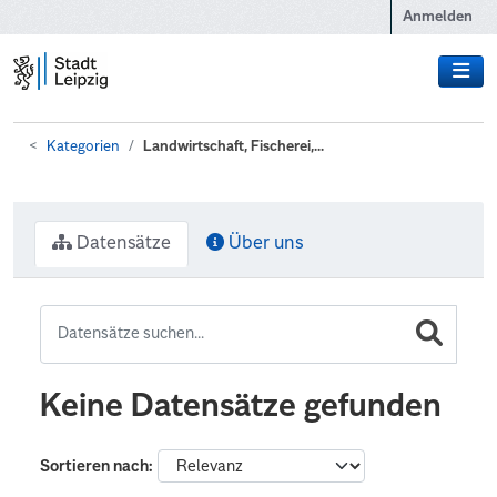
Zum Hauptinhalt wechseln
Anmelden
Kategorien
Landwirtschaft, Fischerei,...
Datensätze
Über uns
Keine Datensätze gefunden
Sortieren nach