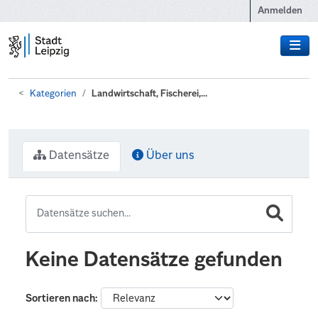
Zum Hauptinhalt wechseln
Anmelden
Kategorien
Landwirtschaft, Fischerei,...
Datensätze
Über uns
Keine Datensätze gefunden
Sortieren nach