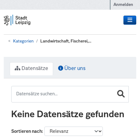
Zum Hauptinhalt wechseln
Anmelden
Kategorien
Landwirtschaft, Fischerei,...
Datensätze
Über uns
Keine Datensätze gefunden
Sortieren nach