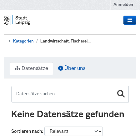
Zum Hauptinhalt wechseln
Anmelden
Kategorien
Landwirtschaft, Fischerei,...
Datensätze
Über uns
Keine Datensätze gefunden
Sortieren nach