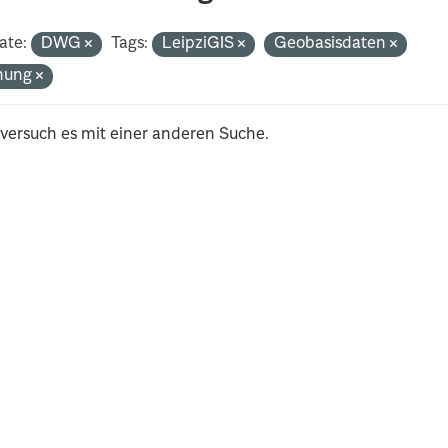
ate:
DWG
Tags:
LeipziGIS
Geobasisdaten
nung
 versuch es mit einer anderen Suche.