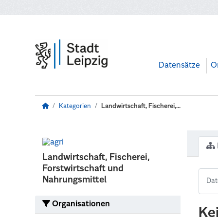
Zum Hauptinhalt wechseln
Datensätze
O
Kategorien
Landwirtschaft, Fischerei,...
Landwirtschaft, Fischerei,
Forstwirtschaft und
Nahrungsmittel
Organisationen
Ke