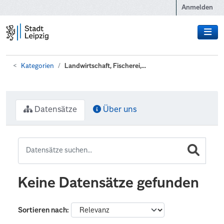
Zum Hauptinhalt wechseln
Anmelden
Kategorien
Landwirtschaft, Fischerei,...
Datensätze
Über uns
Keine Datensätze gefunden
Sortieren nach