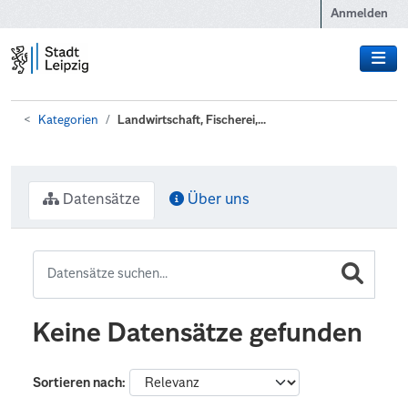
Zum Hauptinhalt wechseln
Anmelden
Kategorien
Landwirtschaft, Fischerei,...
Datensätze
Über uns
Keine Datensätze gefunden
Sortieren nach