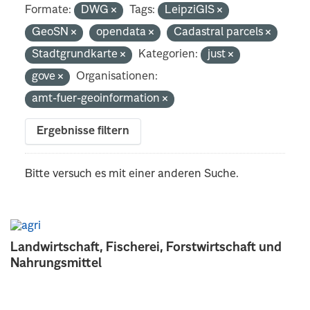
Formate:
DWG
Tags:
LeipziGIS
GeoSN
opendata
Cadastral parcels
Stadtgrundkarte
Kategorien:
just
gove
Organisationen:
amt-fuer-geoinformation
Ergebnisse filtern
Bitte versuch es mit einer anderen Suche.
Landwirtschaft, Fischerei, Forstwirtschaft und
Nahrungsmittel