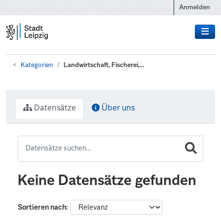
Zum Hauptinhalt wechseln
Anmelden
Kategorien
Landwirtschaft, Fischerei,...
Datensätze
Über uns
Keine Datensätze gefunden
Sortieren nach