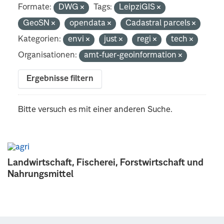
Formate:
DWG
Tags:
LeipziGIS
GeoSN
opendata
Cadastral parcels
Kategorien:
envi
just
regi
tech
Organisationen:
amt-fuer-geoinformation
Ergebnisse filtern
Bitte versuch es mit einer anderen Suche.
Landwirtschaft, Fischerei, Forstwirtschaft und
Nahrungsmittel