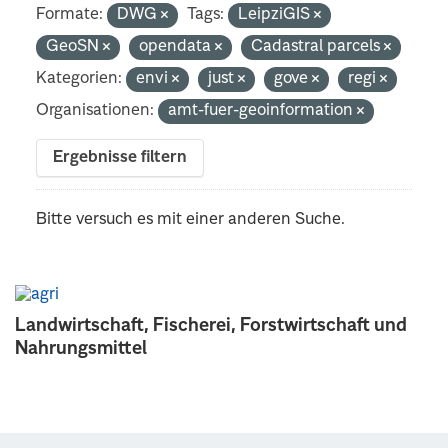
Formate:
DWG
Tags:
LeipziGIS
GeoSN
opendata
Cadastral parcels
Kategorien:
envi
just
gove
regi
Organisationen:
amt-fuer-geoinformation
Ergebnisse filtern
Bitte versuch es mit einer anderen Suche.
Landwirtschaft, Fischerei, Forstwirtschaft und
Nahrungsmittel