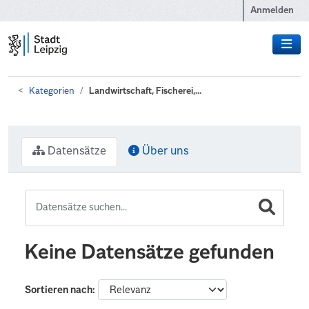
Zum Hauptinhalt wechseln
Anmelden
Kategorien
Landwirtschaft, Fischerei,...
Datensätze
Über uns
Keine Datensätze gefunden
Sortieren nach